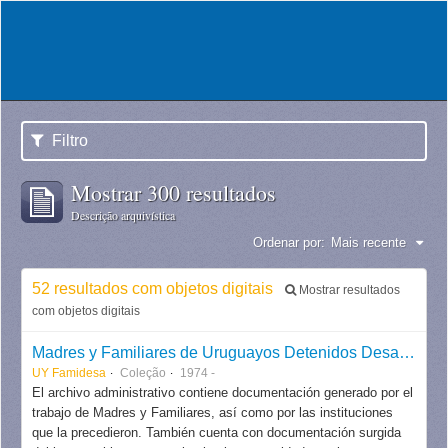
Filtro
Mostrar 300 resultados
Descrição arquivística
Ordenar por:
Mais recente
52 resultados com objetos digitais
Mostrar resultados
com objetos digitais
Madres y Familiares de Uruguayos Detenidos Desaparecidos - Famidesa
UY Famidesa
Coleção
1974 -
El archivo administrativo contiene documentación generado por el
trabajo de Madres y Familiares, así como por las instituciones
que la precedieron. También cuenta con documentación surgida