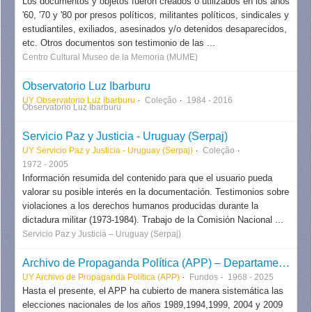
Los documentos y objetos fueron creados o utilizados en los años
'60, '70 y '80 por presos políticos, militantes políticos, sindicales y
estudiantiles, exiliados, asesinados y/o detenidos desaparecidos,
etc. Otros documentos son testimonio de las ...
Centro Cultural Museo de la Memoria (MUME)
Observatorio Luz Ibarburu
UY Observatorio Luz Ibarburu
Coleção
1984 - 2016
Observatorio Luz Ibarburu
Servicio Paz y Justicia - Uruguay (Serpaj)
UY Servicio Paz y Justicia - Uruguay (Serpaj)
Coleção
1972 - 2005
Información resumida del contenido para que el usuario pueda
valorar su posible interés en la documentación. Testimonios sobre
violaciones a los derechos humanos producidas durante la
dictadura militar (1973-1984). Trabajo de la Comisión Nacional ...
Servicio Paz y Justicia – Uruguay (Serpaj)
Archivo de Propaganda Política (APP) – Departamento de Historiología – Facultad de Humanidades y Ciencias de la Educación
UY Archivo de Propaganda Política (APP)
Fundos
1968 - 2025
Hasta el presente, el APP ha cubierto de manera sistemática las
elecciones nacionales de los años 1989,1994,1999, 2004 y 2009