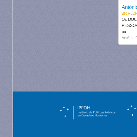
Antôni
BR RJC
Os DOCU
PESSOAI
po...
Antônio C