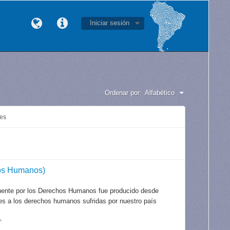
Iniciar sesión
Ordenar por:
Alfabético
les
os Humanos)
nente por los Derechos Humanos fue producido desde
iones a los derechos humanos sufridas por nuestro país
*