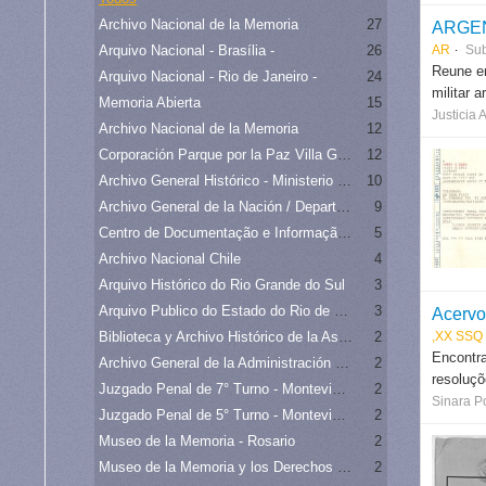
Archivo Nacional de la Memoria
27
ARGENT
Arquivo Nacional - Brasília -
26
AR
Su
Reune en
Arquivo Nacional - Rio de Janeiro -
24
militar 
Memoria Abierta
15
Justicia 
Archivo Nacional de la Memoria
12
Corporación Parque por la Paz Villa Grimaldi
12
Archivo General Histórico - Ministerio de Relaciones Exteriores de Chile
10
Archivo General de la Nación / Departamento Archivo Intermedio
9
Centro de Documentação e Informação Científica - CEDIC/PUC
5
Archivo Nacional Chile
4
Arquivo Histórico do Rio Grande do Sul
3
Arquivo Publico do Estado do Rio de Janeiro -
3
Acervo
Biblioteca y Archivo Histórico de la Asamblea Legislativa Plurinacional
2
,XX SSQ
Encontra
Archivo General de la Administración Nacional - Argentina
2
resoluçõ
Juzgado Penal de 7° Turno - Montevideo
2
Sinara Po
Juzgado Penal de 5° Turno - Montevideo
2
Museo de la Memoria - Rosario
2
Museo de la Memoria y los Derechos Humanos - Chile
2