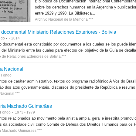
Biblioteca de Documentación Internacional Contemporáne
sobre los derechos humanos en la Argentina y publicacion
entre 1929 y 1990. La Biblioteca...
Archivo Nacional de la Memoria ***
 documental Ministerio Relaciones Exteriores - Bolivia
ndo
- 2014
o documental está constituido por documentos a los cuales se los puede iden
 del Ministerio entre las cuales para efectos del objetivo de la Guía se detalla
o de Relaciones Exteriores de Bolivia.***
a Nacional
Fondo
os de caráter administrativo, textos do programa radiofônico A Voz do Brasil 
ão dos atos governamentais, discursos do presidente da República e resumo 
Nacional ***
ria Machado Guimarães
Fondo
1973 - 1979
os relacionados ao movimento pela anistia ampla, geral e irrestrita promovi
s da sociedade civil como Comitê de Defesa dos Direitos Humanos para os P
a Machado Guimarães ***