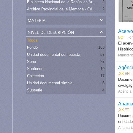
Biblioteca Nacional de la República Argentina
2
Archivo Provincial de la Memoria - Córdoba
2
materia
nivel de descripción
Acervo
BO
Fo
Todos
El acerv
Fondo
163
Histórico
Unidad documental compuesta
57
Ministeri
Serie
27
Agênci
Subfondo
19
,XX EH
Colección
17
Document
Unidad documental simple
6
divulgaç
Subserie
4
Agência 
Anama
,XX FT
Document
entidade
Anamari