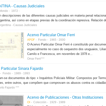
INA - Causas Judiciales
bfondo
1972 -
 descripciones de las diferentes causas judiciales en materia penal relacion
argentina, así como en etapas previas de la coordinación represiva. Relación d
Argentina - Causas Judiciales
Acervo Particular Omar Ferri
APOF
Fondo
1965 - 2000
O Acervo Particular Omar Ferri é constituído por docume
especialmente no caso do sequestro dos uruguaios, Lilian C
Camilo e Francesca, em novembro de 1978 e...
Omar Ferri***
 Particular Sinara Fajardo
Fondo
1989 - 1993
m-se documentos do tipo: • Inquéritos Policiais Militar: Compostos por Term
es, entre outros, que compõem que comprovam os abusos contra os cidadãos
rto Fajardo ***
Acervo de Publicaciones - Otras Instituciones
OI
Colección
1929 - 1989