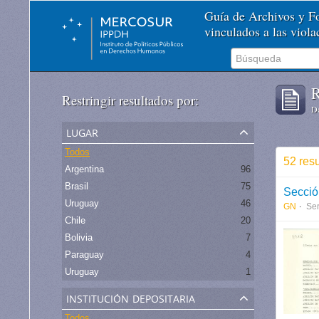
Guía de Archivos y 
vinculados a las viol
R
Restringir resultados por:
De
lugar
Todos
52 resu
Argentina
96
Brasil
75
Secció
Uruguay
46
GN
Ser
Chile
20
Bolivia
7
Paraguay
4
Uruguay
1
institución depositaria
Todos