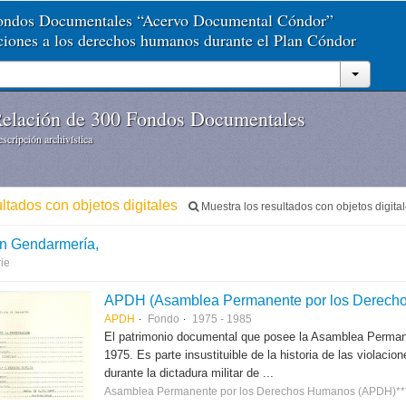
Fondos Documentales “Acervo Documental Cóndor”
aciones a los derechos humanos durante el Plan Cóndor
elación de 300 Fondos Documentales
scripción archivística
ltados con objetos digitales
Muestra los resultados con objetos digita
n Gendarmería,
ie
APDH (Asamblea Permanente por los Derech
APDH
Fondo
1975 - 1985
El patrimonio documental que posee la Asamblea Perma
1975. Es parte insustituible de la historia de las violac
durante la dictadura militar de ...
Asamblea Permanente por los Derechos Humanos (APDH)**