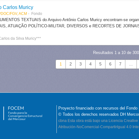
o Carlos Muricy
PDOC/FGV, ACM
Fondo
MENTOS TEXTUAIS do Arquivo Antônio Carlos Muricy encontram-se organ
S, ATUAÇÃO POLÍTICO-MILITAR, DIVERSOS e RECORTES DE JORNAIS. A doc
arlos da Silva Muricy***
Resultados 1 a 10 de 300
1
2
3
4
5
6
7
...
Proyecto financiado con recursos del Fondo 
© Todos los derechos reservados DH Merco
cbna
Esta obra está bajo una Licencia Creati
Atribución-NoComercial-CompartirIgual 4.0 Inte