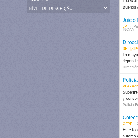
Hasta el
nível de descrição
Buenos A
Juicio
JPT
Pa
INCAA
Direcc
SF - [SI
La mayor
dependen
Direcció
Policí
PFA - Ad
Superint
y conser
Policía F
Colecc
CFPP
Este fon
autores 