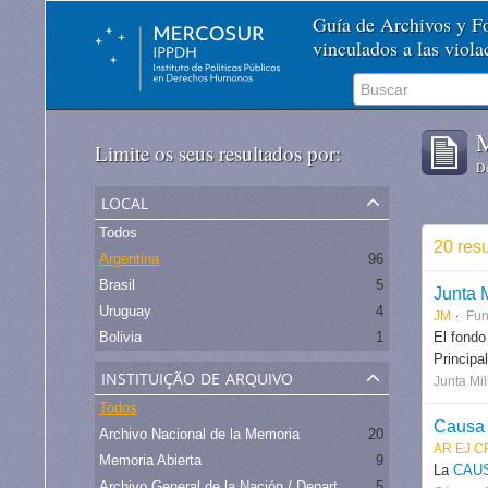
Guía de Archivos y 
vinculados a las viol
M
Limite os seus resultados por:
De
local
Todos
20 res
Argentina
96
Brasil
5
Junta M
Uruguay
4
JM
Fu
Bolivia
1
El fondo
Principa
instituição de arquivo
Junta Mil
Todos
Causa 
Archivo Nacional de la Memoria
20
AR EJ C
Memoria Abierta
9
La
CAU
Archivo General de la Nación / Departamento Archivo Intermedio
5