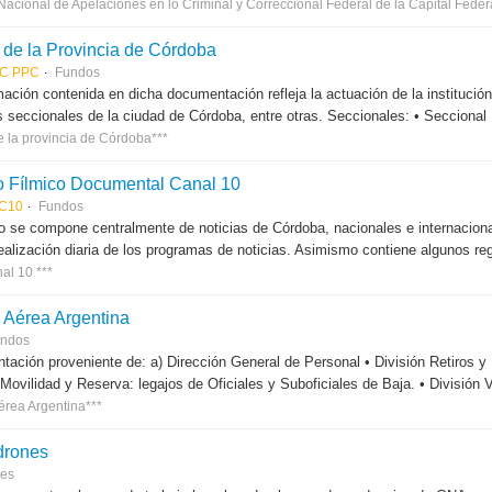
acional de Apelaciones en lo Criminal y Correccional Federal de la Capital Feder
a de la Provincia de Córdoba
-C PPC
Fundos
mación contenida en dicha documentación refleja la actuación de la institución
s seccionales de la ciudad de Córdoba, entre otras. Seccionales: • Seccional 1
e la provincia de Córdoba***
o Fílmico Documental Canal 10
C10
Fundos
o se compone centralmente de noticias de Córdoba, nacionales e internaciona
realización diaria de los programas de noticias. Asimismo contiene algunos re
al 10 ***
 Aérea Argentina
ndos
ación proveniente de: a) Dirección General de Personal • División Retiros y P
 Movilidad y Reserva: legajos de Oficiales y Suboficiales de Baja. • División V
érea Argentina***
drones
ies