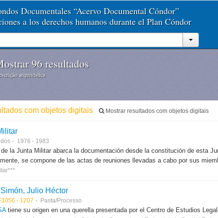
Fondos Documentales “Acervo Documental Cóndor”
aciones a los derechos humanos durante el Plan Cóndor
ostrar 96 resultados
scrição arquivística
ultados com objetos digitais
Mostrar resultados com objetos digitais
ilitar
ndos
1976 - 1983
 de la Junta Militar abarca la documentación desde la constitución de esta J
lmente, se compone de las actas de reuniones llevadas a cabo por sus miem
itar***
Simón, Julio Héctor
F1056 - 1207
Pasta/Processo
SA
tiene su origen en una querella presentada por el Centro de Estudios Legale