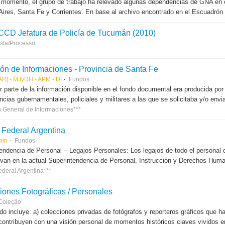
 momento, el grupo de trabajo ha relevado algunas dependencias de GNA en el 
ires, Santa Fe y Corrientes. En base al archivo encontrado en el Escuadrón 
 CCD Jefatura de Policía de Tucumán (2010)
sta/Processo
ión de Informaciones - Provincia de Santa Fe
PAR] - MJyDH - APM - DI
Fundos
 parte de la información disponible en el fondo documental era producida por 
cias gubernamentales, policiales y militares a las que se solicitaba y/o envia
n General de Informaciones***
a Federal Argentina
min
Fundos
endencia de Personal – Legajos Personales: Los legajos de todo el personal de
van en la actual Superintendencia de Personal, Instrucción y Derechos Hum
ederal Argentina***
iones Fotográficas / Personales
Coleção
do incluye: a) colecciones privadas de fotógrafos y reporteros gráficos que h
contribuyen con una visión personal de momentos históricos claves vividos en