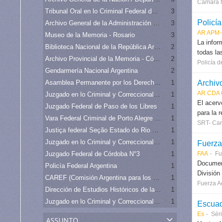
Cámara N
Tribunal Oral en lo Criminal Federal de Córdoba N°1
3
Policí
Archivo General de la Administración Nacional - Argentina
3
AR APM
Museo de la Memoria - Rosario
3
La infor
Biblioteca Nacional de la República Argentina
2
todas la
Archivo Provincial de la Memoria - Córdoba
2
Policía d
Gendarmería Nacional Argentina
2
Archiv
Asamblea Permanente por los Derechos Humanos (APDH)***
1
AR CDA 
Juzgado en lo Criminal y Correccional Federal N°3 de la Capital Federal
1
El acerv
Juzgado Federal de Paso de los Libres
1
para la 
Vara Federal Criminal de Porto Alegre (2a Vara)
1
SRT- Can
Justiça federal Seção Estado do Rio de Janeiro - 7a Vara Federal Criminal do Rio de Janeiro
1
Juzgado en lo Criminal y Correccional Federal N°7 de la Capital Federal
1
Fuerza
Juzgado Federal de Córdoba N°3
1
FAA
Fu
Document
Policía Federal Argentina
1
División
CAREF (Comisión Argentina para los Refugiados y Migrantes)
1
Fuerza A
Dirección de Estudios Históricos de la Fuerza Aérea
1
Juzgado en lo Criminal y Correccional Federal N°3 de la Capital Federal
1
Escua
Es
Sér
assunto