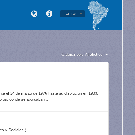
Entrar
Ordenar por:
Alfabético
unta el 24 de marzo de 1976 hasta su disolución en 1983.
bros, donde se abordaban ...
s y Sociales (...