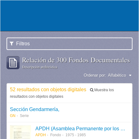
Filtros
Relación de 300 Fondos Documentales
Descripción archivística
Ordenar por:
Alfabético
52 resultados con objetos digitales
Muestra los
resultados con objetos digitales
Sección Gendarmería,
GN
Serie
APDH (Asamblea Permanente por los Derechos Humanos)
APDH
Fondo
1975 - 1985