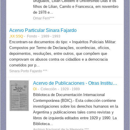
uruguaios, Lilian Celiberti e Universindo Dias e os
filhos de Lilian, Camilo e Francesca, em novembro
de 1978 e...
Omar Ferri***
Acervo Particular Sinara Fajardo
,XX SSQ
Fondo
1989 - 1993
Encontram-se documentos do tipo: • Inquéritos Policiais Militar:
Compostos por Termo de Declarações, ocorrências, ofícios,
depoimentos, resoluções, entre outros, que compõem que
comprovam os abusos contra os cidadãos e a democracia
cometidos por p...
Sinara Porto Fajardo ***
Acervo de Publicaciones - Otras Instituciones
OI
Colección
1929 - 1989
Biblioteca de Documentación Internacional
Contemporánea (BDIC).- Esta colección contiene
investigaciones sobre los derechos humanos en la
Argentina y publicaciones tales como revistas y
libros de izquierda editados entre 1929 y 1990. La
Biblioteca...
Archivo Nacional de la Memoria ***