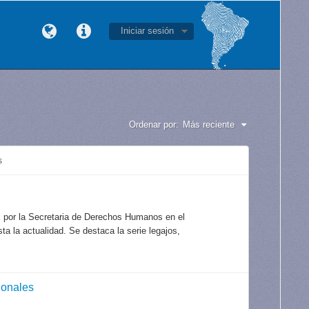
Iniciar sesión
Ordenar por:
Más reciente
s
s por la Secretaria de Derechos Humanos en el
a la actualidad. Se destaca la serie legajos,
ionales