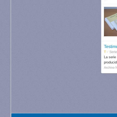
Testim
T
Serie
La serie
produci
Archivo 