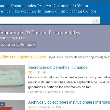
Fondos Documentales “Acervo Documental Cóndor”
aciones a los derechos humanos durante el Plan Cóndor
elación de 20 Fondos Documentales
scripción archivística
Nacional de la Memoria
tados con objetos digitales
Muestra los resultados con objetos digitale
Secretaría de Derechos Humanos
SDH
Fondo
Fondo constituido por documentos producidos y recibido
ejercicio de sus funciones, desde septiembre de 1984 hast
generados a partir de los testimonios de fam...
Secretaría de Derechos Humanos
Archivos y colecciones institucionales internac
AyCII
Colección
1955 -