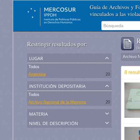
Guía de Archivos y 
vinculados a las viol
R
Restringir resultados por:
De
lugar
Archivo 
Todos
8 resul
Argentina
20
institución depositaria
Todos
Archivo Nacional de la Memoria
20
materia
nivel de descripción