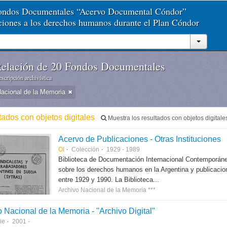
Fondos Documentales “Acervo Documental Cóndor”
aciones a los derechos humanos durante el Plan Cóndor
elación de 20 Fondos Documentales
scripción archivística
Nacional de la Memoria
tados con objetos digitales
Muestra los resultados con objetos digitale
Acervo de Publicaciones - Otras Instituciones
OI
Colección
1929 - 1989
Biblioteca de Documentación Internacional Contemporáne
sobre los derechos humanos en la Argentina y publicacion
entre 1929 y 1990. La Biblioteca...
Archivo Nacional de la Memoria ***
 Nacional de la Memoria - "Archivo Digital"
ie
2001 -