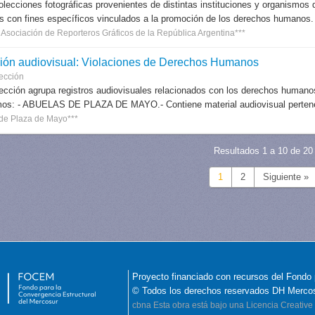
lecciones fotográficas provenientes de distintas instituciones y organismos
s con fines específicos vinculados a la promoción de los derechos humanos.
Asociación de Reporteros Gráficos de la República Argentina***
ión audiovisual: Violaciones de Derechos Humanos
ección
ección agrupa registros audiovisuales relacionados con los derechos humanos 
os: - ABUELAS DE PLAZA DE MAYO.- Contiene material audiovisual pertenecie
de Plaza de Mayo***
Resultados 1 a 10 de 20
1
2
Siguiente »
Proyecto financiado con recursos del Fondo 
© Todos los derechos reservados DH Merco
cbna
Esta obra está bajo una Licencia Creati