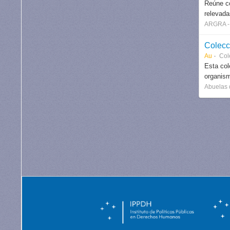
Reúne co
relevada
ARGRA - 
Colecc
Au
Col
Esta col
organism
Abuelas 