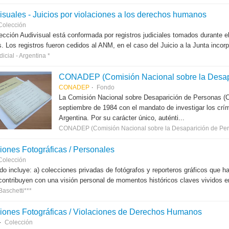
isuales - Juicios por violaciones a los derechos humanos
Colección
ección Audivisual está conformada por registros judiciales tomados durante el 
 Los registros fueron cedidos al ANM, en el caso del Juicio a la Junta incorpo
icial - Argentina *
CONADEP (Comisión Nacional sobre la Desap
CONADEP
Fondo
La Comisión Nacional sobre Desaparición de Personas (
septiembre de 1984 con el mandato de investigar los críme
Argentina. Por su carácter único, auténti...
CONADEP (Comisión Nacional sobre la Desaparición de Per
iones Fotográficas / Personales
Colección
do incluye: a) colecciones privadas de fotógrafos y reporteros gráficos que h
contribuyen con una visión personal de momentos históricos claves vividos en
Baschetti***
iones Fotográficas / Violaciones de Derechos Humanos
Colección