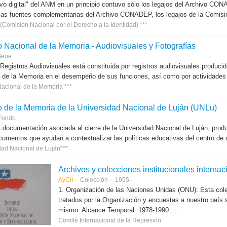
ivo digital" del ANM en un principio contuvo sólo los legajos del Archivo C
las fuentes complementarias del Archivo CONADEP, los legajos de la Comisión
Comisión Nacional por el Derecho a la Identidad) ***
o Nacional de la Memoria - Audiovisuales y Fotografías
erie
 Registros Audiovisuales está constituida por registros audiovisuales produc
 de la Memoria en el desempeño de sus funciones, así como por actividades r
Nacional de la Memoria ***
o de la Memoria de la Universidad Nacional de Luján (UNLu)
Fondo
 documentación asociada al cierre de la Universidad Nacional de Luján, produc
cumentos que ayudan a contextualizar las políticas educativas del centro de a
dad Nacional de Luján***
Archivos y colecciones institucionales internac
AyCII
Colección
1955 -
1. Organización de las Naciones Unidas (ONU): Esta col
tratados por la Organización y encuestas a nuestro país
mismo. Alcance Temporal: 1978-1990 ...
Comité Internacional de la Represión