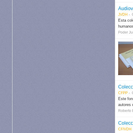
Audiov
JVDH
Esta col
humanos.
Poder Jud
Colecc
CFPP
Este fon
autores 
Roberto 
Colecc
CF/VDH