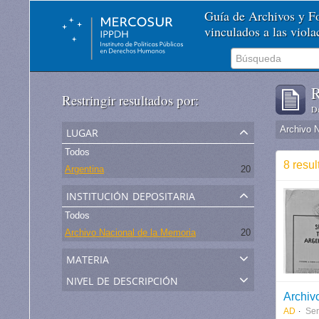
Guía de Archivos y 
vinculados a las viol
R
Restringir resultados por:
De
lugar
Archivo 
Todos
8 resul
Argentina
20
institución depositaria
Todos
Archivo Nacional de la Memoria
20
materia
nivel de descripción
Archivo
AD
Ser