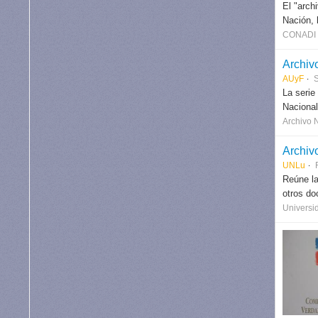
El "arch
Nación, 
CONADI (
Archiv
AUyF
S
La serie
Nacional
Archivo 
Archiv
UNLu
Reúne la
otros do
Universi