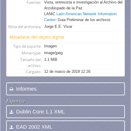
Fuentes
Vista, entrevista e investigación al Archivo del
Arzobispado de la Paz.
LANIC
Latin American Network Information
Center
- Guia Preliminar de los archivos
Nota del archivista
Jorge E.E. Vivar
Metadatos del objeto digital
Tipo de soporte
Imagen
Mime-type
image/jpeg
Tamaño del
1.1 MiB
archivo
Cargado
12 de marzo de 2019 12:26
Informes
Exportar
Dublin Core 1.1 XML
EAD 2002 XML