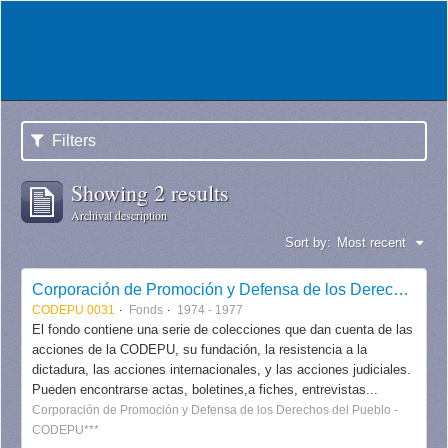
Filters
Showing 2 results
Archival description
Sort by:
Most recent
Corporación de Promoción y Defensa de los Derechos del Pueblo CODEPU
CODEPU 0031
Fonds
1974 - 1977
El fondo contiene una serie de colecciones que dan cuenta de las
acciones de la CODEPU, su fundación, la resistencia a la
dictadura, las acciones internacionales, y las acciones judiciales.
Pueden encontrarse actas, boletines,a fiches, entrevistas...
Corporación de Promoción y Defensa de los Derechos del Pueblo -
CODEPU***