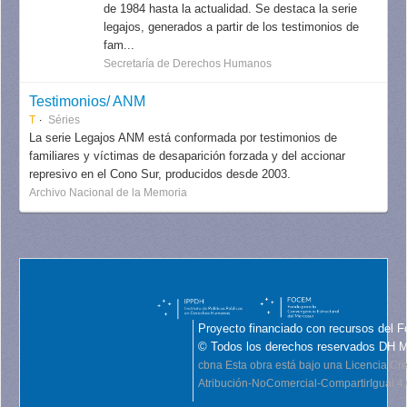
de 1984 hasta la actualidad. Se destaca la serie
legajos, generados a partir de los testimonios de
fam...
Secretaría de Derechos Humanos
Testimonios/ ANM
T
Séries
La serie Legajos ANM está conformada por testimonios de
familiares y víctimas de desaparición forzada y del accionar
represivo en el Cono Sur, producidos desde 2003.
Archivo Nacional de la Memoria
Proyecto financiado con recursos del F
© Todos los derechos reservados DH 
cbna
Esta obra está bajo una Licencia C
Atribución-NoComercial-CompartirIgual 4.0