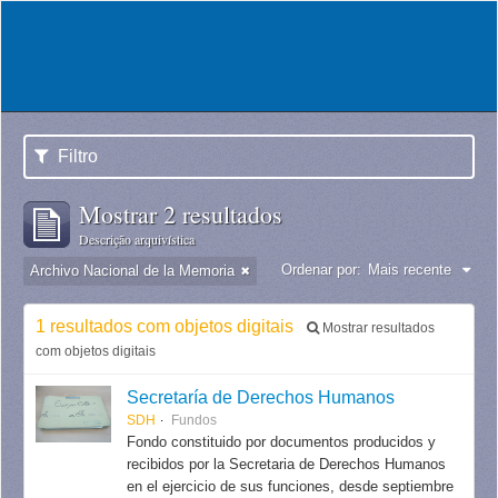
Filtro
Mostrar 2 resultados
Descrição arquivística
Ordenar por:
Mais recente
Archivo Nacional de la Memoria
1 resultados com objetos digitais
Mostrar resultados
com objetos digitais
Secretaría de Derechos Humanos
SDH
Fundos
Fondo constituido por documentos producidos y
recibidos por la Secretaria de Derechos Humanos
en el ejercicio de sus funciones, desde septiembre