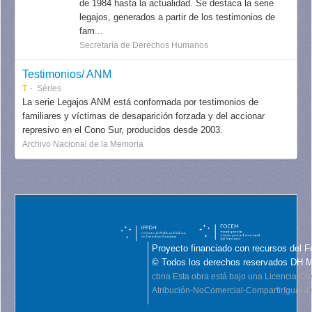
de 1984 hasta la actualidad. Se destaca la serie
legajos, generados a partir de los testimonios de
fam...
Secretaría de Derechos Humanos
Testimonios/ ANM
T
Séries
La serie Legajos ANM está conformada por testimonios de
familiares y víctimas de desaparición forzada y del accionar
represivo en el Cono Sur, producidos desde 2003.
Archivo Nacional de la Memoria
Proyecto financiado con recursos del F
© Todos los derechos reservados DH 
cbna
Esta obra está bajo una Licencia C
Atribución-NoComercial-CompartirIgual 4.0