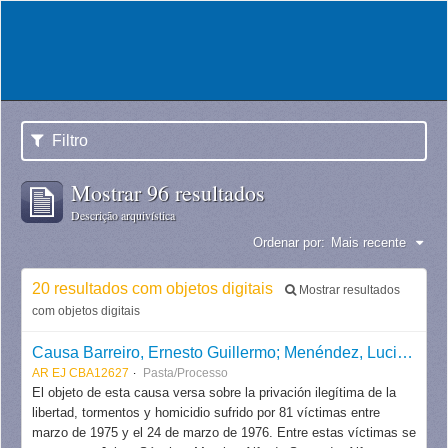
Filtro
Mostrar 96 resultados
Descrição arquivística
Ordenar por:
Mais recente
20 resultados com objetos digitais
Mostrar resultados
com objetos digitais
Causa Barreiro, Ernesto Guillermo; Menéndez, Luciano Benjamín y otros (Megacausa "La Perla")
AR EJ CBA12627
Pasta/Processo
El objeto de esta causa versa sobre la privación ilegítima de la
libertad, tormentos y homicidio sufrido por 81 víctimas entre
marzo de 1975 y el 24 de marzo de 1976. Entre estas víctimas se