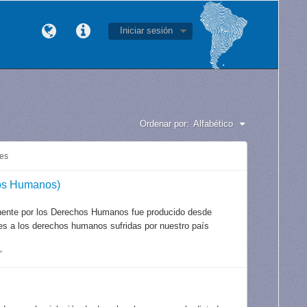
Iniciar sesión
Ordenar por:
Alfabético
les
os Humanos)
nente por los Derechos Humanos fue producido desde
iones a los derechos humanos sufridas por nuestro país
*