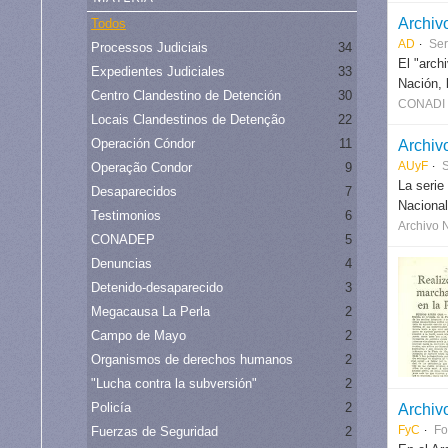
Archivo
Todos
AD
Ser
Processos Judiciais
34
El "arch
Expedientes Judiciales
33
Nación, 
Centro Clandestino de Detención
30
CONADI (
Locais Clandestinos de Detenção
22
Operación Cóndor
11
Archiv
AUyF
S
Operação Condor
9
La serie
Desaparecidos
7
Nacional
Testimonios
6
Archivo 
CONADEP
5
Denuncias
4
Detenido-desaparecido
3
Megacausa La Perla
2
Campo de Mayo
2
Organismos de derechos humanos
2
"Lucha contra la subversión"
2
Policía
2
Archiv
FyC
Fo
Fuerzas de Seguridad
2