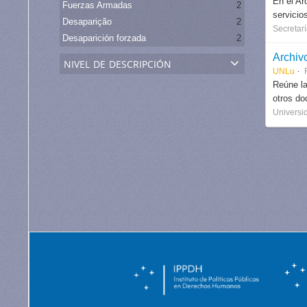
En el Ar
Fuerzas Armadas
2
servicio
Desaparição
2
Secretarí
Desaparición forzada
2
Archiv
nivel de descripción
UNLu
Reúne la
otros do
Universi