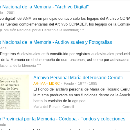
 Nacional de la Memoria - "Archivo Digital"
ie
2001 -
ivo digital" del ANM en un principio contuvo sólo los legajos del Archivo C
las fuentes complementarias del Archivo CONADEP, los legajos de la Comisión
Comisión Nacional por el Derecho a la Identidad) ***
o Nacional de la Memoria - Audiovisuales y Fotografías
erie
 Registros Audiovisuales está constituida por registros audiovisuales produc
 de la Memoria en el desempeño de sus funciones, así como por actividades r
Nacional de la Memoria ***
Archivo Personal María del Rosario Cerrutti
AR- MA – MDRC
Fondo
1977 - 1985
El Fondo del archivo personal de María del Rosario Cerr
la misma productora en sus funciones dentro de la Asoci
hasta la escisión de la agrupac...
María del Rosario Cerrutti
o Provincial por la Memoria - Córdoba - Fondos y colecciones
ndo