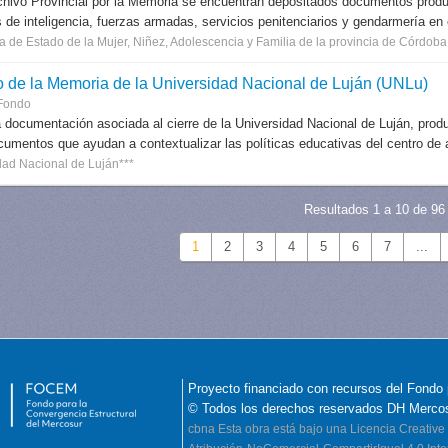
chivo Provincial por la Memoria se encuentran depositados documentos produ
s de inteligencia, fuerzas armadas, servicios penitenciarios y gendarmería en e
a de Estado de la Mujer, Niñez, Adolescencia y Familia de la provincia de Córdoba
o de la Memoria de la Universidad Nacional de Luján (UNLu)
Fondo
 documentación asociada al cierre de la Universidad Nacional de Luján, produc
cumentos que ayudan a contextualizar las políticas educativas del centro de a
dad Nacional de Luján***
Resultados 1 a 10 de 96
1
2
3
4
5
6
7
...
Proyecto financiado con recursos del Fondo 
© Todos los derechos reservados DH Merco
cbna
Esta obra está bajo una Licencia Creati