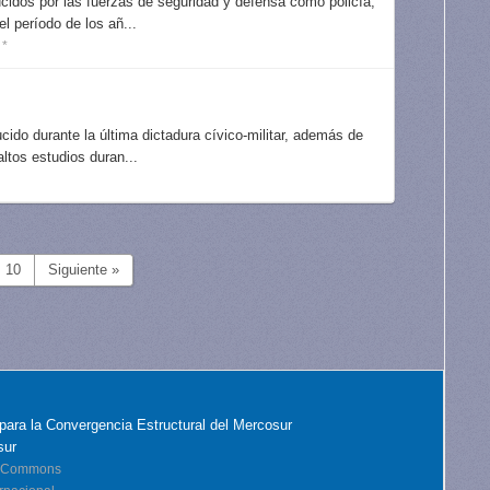
cidos por las fuerzas de seguridad y defensa como policía,
l período de los añ...
 *
ido durante la última dictadura cívico-militar, además de
ltos estudios duran...
10
Siguiente »
para la Convergencia Estructural del Mercosur
sur
ve Commons