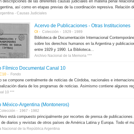
 descripciones de las diferentes causas judiciales en materia penal relacion
argentina, así como en etapas previas de la coordinación represiva. Relación d
Argentina - Causas Judiciales
Acervo de Publicaciones - Otras Instituciones
OI
Colección
1929 - 1989
Biblioteca de Documentación Internacional Contemporáne
sobre los derechos humanos en la Argentina y publicacion
entre 1929 y 1990. La Biblioteca...
Archivo Nacional de la Memoria ***
o Fílmico Documental Canal 10
C10
Fondo
o se compone centralmente de noticias de Córdoba, nacionales e internaciona
realización diaria de los programas de noticias. Asimismo contiene algunos re
al 10 ***
o México-Argentina (Montoneros)
Colección
1967 - 1982
hivo está compuesto principalmente por recortes de prensa de publicaciones
s de diarios y revistas de otros países de América Latina y Europa. Todo el mat
a Nacional de la República Argentina