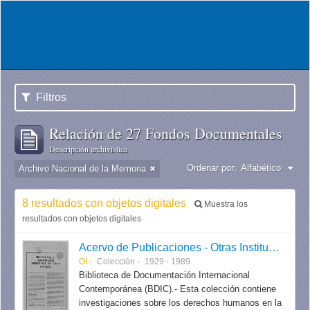
Filtros
Relación de 27 Fondos Documentales
Descripción archivística
Ordenar por:
Alfabético
Archivo Nacional de la Memoria
8 resultados con objetos digitales
Muestra los
resultados con objetos digitales
Acervo de Publicaciones - Otras Instituciones
OI
Colección
1929 - 1989
Biblioteca de Documentación Internacional
Contemporánea (BDIC).- Esta colección contiene
investigaciones sobre los derechos humanos en la