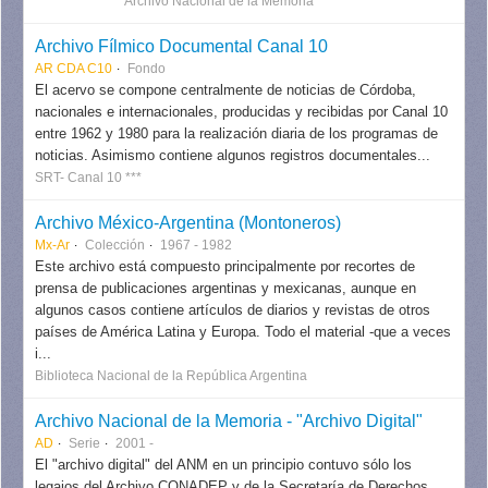
Archivo Nacional de la Memoria ***
Archivo Fílmico Documental Canal 10
AR CDA C10
Fondo
El acervo se compone centralmente de noticias de Córdoba,
nacionales e internacionales, producidas y recibidas por Canal 10
entre 1962 y 1980 para la realización diaria de los programas de
noticias. Asimismo contiene algunos registros documentales...
SRT- Canal 10 ***
Archivo México-Argentina (Montoneros)
Mx-Ar
Colección
1967 - 1982
Este archivo está compuesto principalmente por recortes de
prensa de publicaciones argentinas y mexicanas, aunque en
algunos casos contiene artículos de diarios y revistas de otros
países de América Latina y Europa. Todo el material -que a veces
i...
Biblioteca Nacional de la República Argentina
Archivo Nacional de la Memoria - "Archivo Digital"
AD
Serie
2001 -
El "archivo digital" del ANM en un principio contuvo sólo los
legajos del Archivo CONADEP y de la Secretaría de Derechos