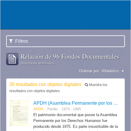
Filtros
Relación de 96 Fondos Documentales
Descripción archivística
Ordenar por:
Alfabético
20 resultados con objetos digitales
Muestra los
resultados con objetos digitales
APDH (Asamblea Permanente por los Derechos Humanos)
APDH
Fondo
1975 - 1985
El patrimonio documental que posee la Asamblea
Permanente por los Derechos Humanos fue
producido desde 1975. Es parte insustituible de la