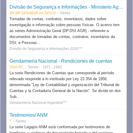
Divisão de Segurança e Informações - Ministerio Agricultura
BR BR DFANBSB,XX DP.DSI
Séries
Tomadas de contas, contratos, inventários, dados sobre
investigação e informação sobre pessoas físicas. O acervo tem
as séries Administração Geral (DP.DSI.AGR) - referente a
documentos de tomadas de contas, contratos, inventários da
DSI; e Pessoas...
Divisão de Segurança e Informações (DSI)***
Gendarmería Nacional - Rendiciones de cuentas
GNA-RC
Séries
1971 - 1982
La serie Rendiciones de Cuentas que corresponde al período
relevado responde a lo instituido por Ley 23.354 de 1956,
denominada "Ley de Contabilidad y organización del Tribunal de
Cuentas y la Contaduría General de la Nación". Se divide en dos
Sub...
Gendarmería Nacional Argentina***
Testimonios/ ANM
T
Séries
La serie Legajos ANM está conformada por testimonios de
familiares y víctimas de desaparición forzada y del accionar