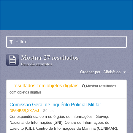
Filtro
Mostrar 27 resultados
Descrição arquivística
Ordenar por:
Alfabético
1 resultados com objetos digitais
Mostrar resultados
com objetos digitais
Comissão Geral de Inquérito Policial-Militar
DFANBSB,XX AAJ
Séries
Correspondência com os órgãos de informações - Serviço
Nacional de Informações (SNI), Centro de Informações do
Exército (CIE), Centro de Informações da Marinha (CENIMAR),