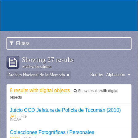
Filters
Showing 27 results
Archival description
Sort by:
Alphabetic
Archivo Nacional de la Memoria
8 results with digital objects
Show results with digital
objects
Juicio CCD Jefatura de Policía de Tucumán (2010)
JPT
File
INCAA
Colecciones Fotográficas / Personales