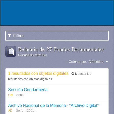
Filtros
Relación de 27 Fondos Documentales
Descripción archivística
Ordenar por:
Alfabético
1 resultados con objetos digitales
Muestra los
resultados con objetos digitales
Sección Gendarmería,
GN
Serie
Archivo Nacional de la Memoria - "Archivo Digital"
AD
Serie
2001 -