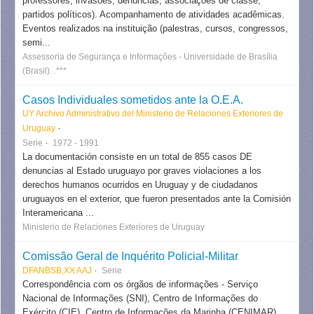
professores, invasões, denúncias, associações de classe,
partidos políticos). Acompanhamento de atividades acadêmicas.
Eventos realizados na instituição (palestras, cursos, congressos,
semi...
Assessoria de Segurança e Informações - Universidade de Brasília
(Brasil). .***
Casos Individuales sometidos ante la O.E.A.
UY Archivo Administrativo del Ministerio de Relaciones Exteriores de
Uruguay
Serie
1972 - 1991
La documentación consiste en un total de 855 casos DE
denuncias al Estado uruguayo por graves violaciones a los
derechos humanos ocurridos en Uruguay y de ciudadanos
uruguayos en el exterior, que fueron presentados ante la Comisión
Interamericana ...
Ministerio de Relaciones Exteriores de Uruguay
Comissão Geral de Inquérito Policial-Militar
DFANBSB,XX AAJ
Serie
Correspondência com os órgãos de informações - Serviço
Nacional de Informações (SNI), Centro de Informações do
Exército (CIE), Centro de Informações da Marinha (CENIMAR),