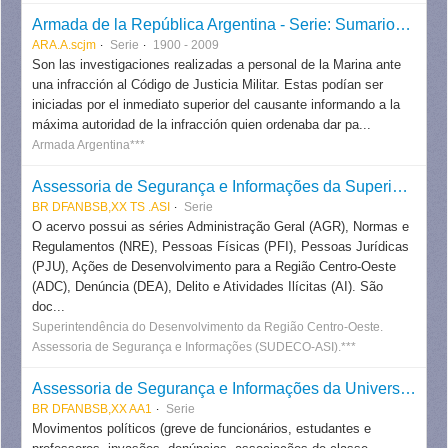
Armada de la República Argentina - Serie: Sumarios por infracción al Código de Justicia Militar
ARA.A.scjm
Serie
1900 - 2009
Son las investigaciones realizadas a personal de la Marina ante
una infracción al Código de Justicia Militar. Estas podían ser
iniciadas por el inmediato superior del causante informando a la
máxima autoridad de la infracción quien ordenaba dar pa...
Armada Argentina***
Assessoria de Segurança e Informações da Superintendência do Desenvolvimento da Região Centro-Oeste
BR DFANBSB,XX TS .ASI
Serie
O acervo possui as séries Administração Geral (AGR), Normas e
Regulamentos (NRE), Pessoas Físicas (PFI), Pessoas Jurídicas
(PJU), Ações de Desenvolvimento para a Região Centro-Oeste
(ADC), Denúncia (DEA), Delito e Atividades Ilícitas (AI). São
doc...
Superintendência do Desenvolvimento da Região Centro-Oeste.
Assessoria de Segurança e Informações (SUDECO-ASI).***
Assessoria de Segurança e Informações da Universidade de Brasília
BR DFANBSB,XX AA1
Serie
Movimentos políticos (greve de funcionários, estudantes e