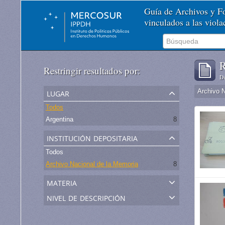
Guía de Archivos y 
vinculados a las viol
R
Restringir resultados por:
De
lugar
Archivo 
Todos
Argentina
8
institución depositaria
Todos
Archivo Nacional de la Memoria
8
materia
nivel de descripción