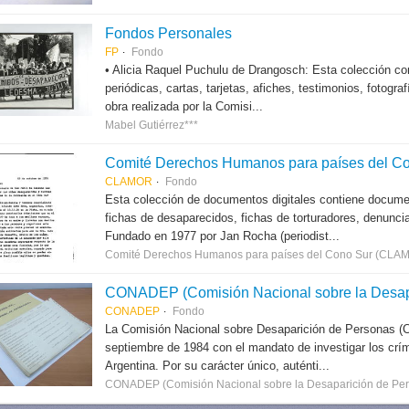
Fondos Personales
FP
Fondo
• Alicia Raquel Puchulu de Drangosch: Esta colección con
periódicas, cartas, tarjetas, afiches, testimonios, fotogr
obra realizada por la Comisi...
Mabel Gutiérrez***
Comité Derechos Humanos para países del Con
CLAMOR
Fondo
Esta colección de documentos digitales contiene docum
fichas de desaparecidos, fichas de torturadores, denunci
Fundado en 1977 por Jan Rocha (periodist...
Comité Derechos Humanos para países del Cono Sur (CLA
CONADEP (Comisión Nacional sobre la Desap
CONADEP
Fondo
La Comisión Nacional sobre Desaparición de Personas (
septiembre de 1984 con el mandato de investigar los críme
Argentina. Por su carácter único, auténti...
CONADEP (Comisión Nacional sobre la Desaparición de Per