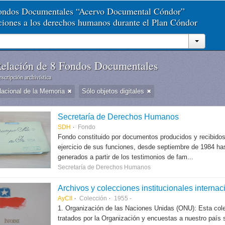
Fondos Documentales “Acervo Documental Cóndor”
aciones a los derechos humanos durante el Plan Cóndor
elación de 8 Fondos Documentales
scripción archivística
Nacional de la Memoria
Sólo objetos digitales
Secretaría de Derechos Humanos
SDH
Fondo
Fondo constituido por documentos producidos y recibido
ejercicio de sus funciones, desde septiembre de 1984 hast
generados a partir de los testimonios de fam...
Secretaría de Derechos Humanos
Archivos y colecciones institucionales internac
AyCII
Colección
1955 -
1. Organización de las Naciones Unidas (ONU): Esta col
tratados por la Organización y encuestas a nuestro país