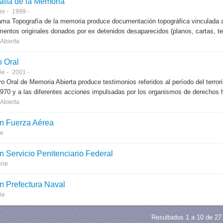
afía de la Memoria
ie
1999 -
ama Topografía de la memoria produce documentación topográfica vinculada a
entos originales donados por ex detenidos desaparecidos (planos, cartas, tes
Abierta
o Oral
ie
2001 -
vo Oral de Memoria Abierta produce testimonios referidos al período del terror
970 y a las diferentes acciones impulsadas por los organismos de derechos h
Abierta
n Fuerza Aérea
ie
n Servicio Penitenciario Federal
rie
n Prefectura Naval
ie
Resultados 1 a 10 de 27