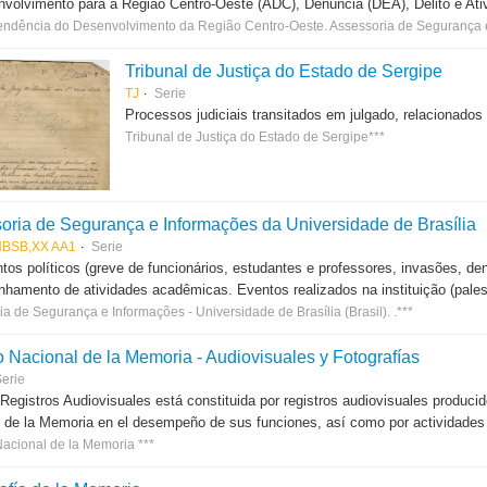
volvimento para a Região Centro-Oeste (ADC), Denúncia (DEA), Delito e Ativid
endência do Desenvolvimento da Região Centro-Oeste. Assessoria de Segurança
Tribunal de Justiça do Estado de Sergipe
TJ
Serie
Processos judiciais transitados em julgado, relacionados 
Tribunal de Justiça do Estado de Sergipe***
oria de Segurança e Informações da Universidade de Brasília
BSB,XX AA1
Serie
os políticos (greve de funcionários, estudantes e professores, invasões, den
amento de atividades acadêmicas. Eventos realizados na instituição (palest
a de Segurança e Informações - Universidade de Brasília (Brasil). .***
o Nacional de la Memoria - Audiovisuales y Fotografías
erie
 Registros Audiovisuales está constituida por registros audiovisuales produc
 de la Memoria en el desempeño de sus funciones, así como por actividades r
Nacional de la Memoria ***