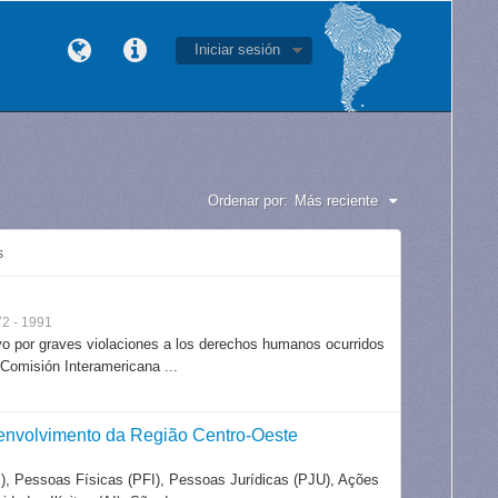
Iniciar sesión
Ordenar por:
Más reciente
s
2 - 1991
o por graves violaciones a los derechos humanos ocurridos
Comisión Interamericana ...
envolvimento da Região Centro-Oeste
, Pessoas Físicas (PFI), Pessoas Jurídicas (PJU), Ações