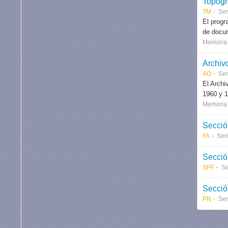
Topogr
TM
Ser
El progr
de docum
Memoria 
Archiv
AO
Ser
El Archi
1960 y 1
Memoria 
Secció
FA
Ser
Secció
SPF
Se
Secció
PN
Ser