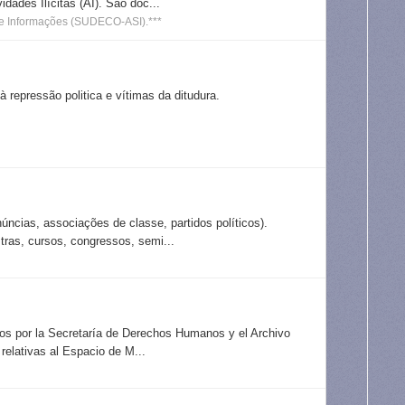
ades Ilícitas (AI). São doc...
 e Informações (SUDECO-ASI).***
à repressão politica e vítimas da ditudura.
úncias, associações de classe, partidos políticos).
ras, cursos, congressos, semi...
idos por la Secretaría de Derechos Humanos y el Archivo
elativas al Espacio de M...