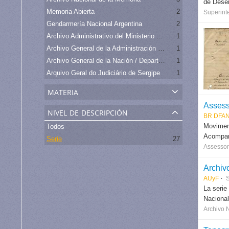
de Desen
Memoria Abierta
2
Superint
Gendarmería Nacional Argentina
2
Archivo Administrativo del Ministerio de Relaciones Exteriores de Uruguay
1
Archivo General de la Administración Nacional - Argentina
1
Archivo General de la Nación / Departamento Archivo Intermedio
1
Arquivo Geral do Judiciário de Sergipe
1
materia
Assess
nivel de descripción
BR DFAN
Moviment
Todos
Acompanh
Serie
27
Assessori
Archiv
AUyF
S
La serie
Nacional
Archivo 