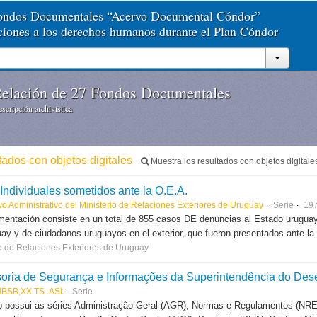
Fondos Documentales “Acervo Documental Cóndor”
aciones a los derechos humanos durante el Plan Cóndor
elación de 27 Fondos Documentales
scripción archivística
tados con objetos digitales
Muestra los resultados con objetos digitale
Individuales sometidos ante la O.E.A.
o Administrativo del Ministerio de Relaciones Exteriores de Uruguay
Serie
197
entación consiste en un total de 855 casos DE denuncias al Estado uruguay
ay y de ciudadanos uruguayos en el exterior, que fueron presentados ante la 
io de Relaciones Exteriores de Uruguay
oria de Segurança e Informações da Superintendência do Des
BSB,XX TS .ASI
Serie
 possui as séries Administração Geral (AGR), Normas e Regulamentos (NRE)