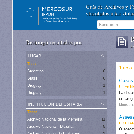
Guía de Archivos y 
vinculados a las viol
R
Restringir resultados por:
De
lugar
Todos
1 resul
Argentina
6
Brasil
6
Casos 
Uruguay
1
UY Archiv
Uruguay
1
La docum
en Urugu
institución depositaria
Minister
Todos
Assess
Archivo Nacional de la Memoria
11
BR DFAN
Arquivo Nacional - Brasília -
5
O acervo
Archivo Nacional de la Memoria
3