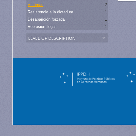
Víctimas
2
Resistencia a la dictadura
1
Desaparición forzada
1
Represión ilegal
1
level of description