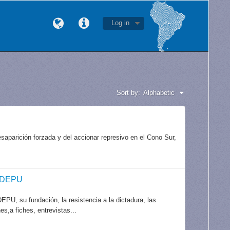
Log in
Sort by:
Alphabetic
aparición forzada y del accionar represivo en el Cono Sur,
CODEPU
PU, su fundación, la resistencia a la dictadura, las
es,a fiches, entrevistas...