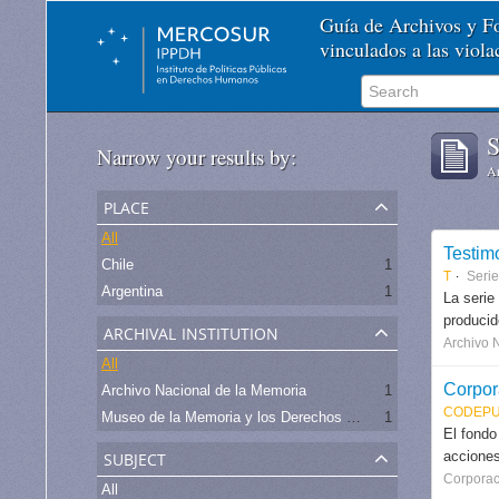
Guía de Archivos y 
vinculados a las viol
S
Narrow your results by:
Ar
place
All
Testim
Chile
1
T
Seri
Argentina
1
La serie
produci
archival institution
Archivo 
All
Corpor
Archivo Nacional de la Memoria
1
CODEPU
Museo de la Memoria y los Derechos Humanos - Chile
1
El fondo
subject
acciones
Corporac
All