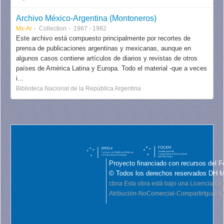
Archivo México-Argentina (Montoneros)
Mx-Ar
Collection
1967 - 1982
Este archivo está compuesto principalmente por recortes de
prensa de publicaciones argentinas y mexicanas, aunque en
algunos casos contiene artículos de diarios y revistas de otros
países de América Latina y Europa. Todo el material -que a veces
i...
Biblioteca Nacional de la República Argentina
Proyecto financiado con recursos del F
© Todos los derechos reservados DH 
cbna
Esta obra está bajo una Licencia C
Atribución-NoComercial-CompartirIgual 4.0