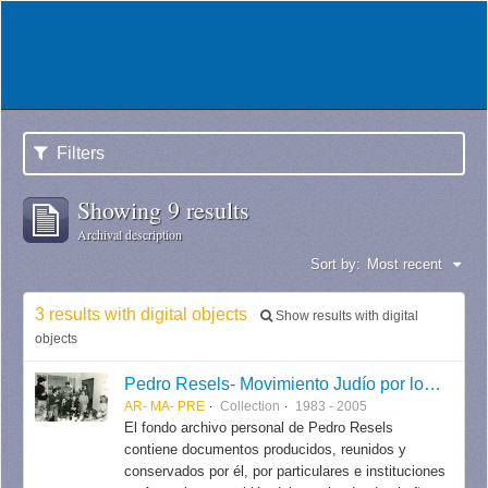
Filters
Showing 9 results
Archival description
Sort by:
Most recent
3 results with digital objects
Show results with digital
objects
Pedro Resels- Movimiento Judío por los Derechos Humanos
AR- MA- PRE
Collection
1983 - 2005
El fondo archivo personal de Pedro Resels
contiene documentos producidos, reunidos y
conservados por él, por particulares e instituciones