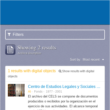
Filters
Showing 2 results
Archival description
Sort by:
Most recent
1 results with digital objects
Show results with digital
objects
Centro de Estudios Legales y Sociales (CELS)
AI
Fonds
1977 - 2001
El archivo del CELS se compone de documentos
producidos o recibidos por la organización en el
ejercicio de sus actividades. El alcance temporal