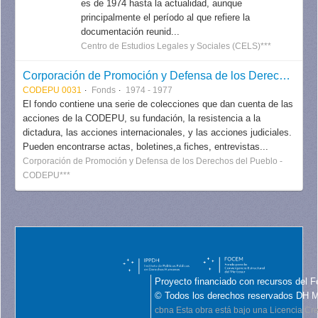
es de 1974 hasta la actualidad, aunque
principalmente el período al que refiere la
documentación reunid...
Centro de Estudios Legales y Sociales (CELS)***
Corporación de Promoción y Defensa de los Derechos del Pueblo CODEPU
CODEPU 0031
Fonds
1974 - 1977
El fondo contiene una serie de colecciones que dan cuenta de las
acciones de la CODEPU, su fundación, la resistencia a la
dictadura, las acciones internacionales, y las acciones judiciales.
Pueden encontrarse actas, boletines,a fiches, entrevistas...
Corporación de Promoción y Defensa de los Derechos del Pueblo -
CODEPU***
Proyecto financiado con recursos del F
© Todos los derechos reservados DH 
cbna
Esta obra está bajo una Licencia C