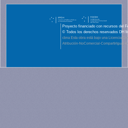
Proyecto financiado con recursos del F
© Todos los derechos reservados DH 
cbna
Esta obra está bajo una Licencia C
Atribución-NoComercial-CompartirIgual 4.0