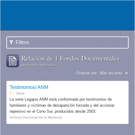
Filtros
Relación de 1 Fondos Documentales
Descripción archivística
Ordenar por:
Más reciente
Testimonios/ ANM
T
Serie
La serie Legajos ANM está conformada por testimonios de
familiares y víctimas de desaparición forzada y del accionar
represivo en el Cono Sur, producidos desde 2003.
Archivo Nacional de la Memoria