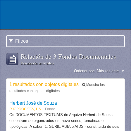
Filtros
Relación de 3 Fondos Documentales
Descripción archivística
Ordenar por:
Más reciente
1 resultados con objetos digitales
Muestra los
resultados con objetos digitales
Herbert José de Souza
RJCPDOC/FGV, HS
Fondo
Os DOCUMENTOS TEXTUAIS do Arquivo Herbert de Souza
encontram-se organizados em nove séries, temáticas e
tipológicas. A saber: 1. SÉRIE ABIA e AIDS - constituída de seis