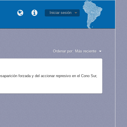
Iniciar sesión
Ordenar por:
Más reciente
aparición forzada y del accionar represivo en el Cono Sur,