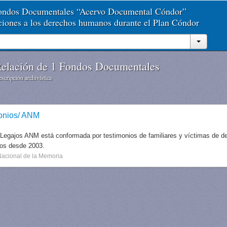
Fondos Documentales “Acervo Documental Cóndor”
aciones a los derechos humanos durante el Plan Cóndor
elación de 1 Fondos Documentales
scripción archivística
onios/ ANM
 Legajos ANM está conformada por testimonios de familiares y víctimas de des
dos desde 2003.
Nacional de la Memoria