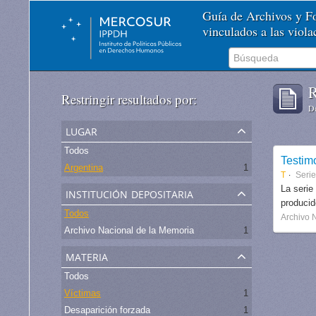
Guía de Archivos y 
vinculados a las viol
R
Restringir resultados por:
De
lugar
Todos
Testim
Argentina
1
T
Serie
institución depositaria
La serie
produci
Todos
Archivo 
Archivo Nacional de la Memoria
1
materia
Todos
Víctimas
1
Desaparición forzada
1