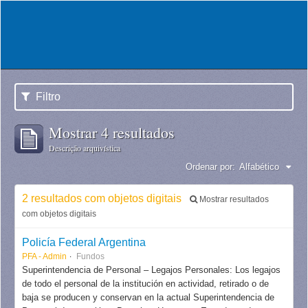
Filtro
Mostrar 4 resultados
Descrição arquivística
Ordenar por:
Alfabético
2 resultados com objetos digitais
Mostrar resultados
com objetos digitais
Policía Federal Argentina
PFA - Admin
Fundos
Superintendencia de Personal – Legajos Personales: Los legajos
de todo el personal de la institución en actividad, retirado o de
baja se producen y conservan en la actual Superintendencia de