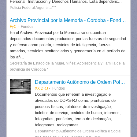
Personal, Instrucción y Derechos Humanos. Esta dependenc...
Policía Federal Argentina***
Archivo Provincial por la Memoria - Córdoba - Fondos y colecciones
FyC
Fundos
En el Archivo Provincial por la Memoria se encuentran
depositados documentos producidos por las fuerzas de seguridad
y defensa como policía, servicios de inteligencia, fuerzas
armadas, servicios penitenciarios y gendarmería en el período de
los añ...
Secretaría de Estado de la Mujer, Niñez, Adolescencia y Familia de la
provincia de Córdoba *
Departamento Autônomo de Ordem Política e Social do Estado do Rio de Janeiro
XX DRJ
Fundos
Documentos que refletem a investigação e
atividades do DOPS-RJ como: prontuários de
pessoas físicas, relatórios de investigação,
boletins de serviço, pedidos de busca, informes,
fotografias, panfletos, termo de declaração,
telegramas, radiogramas ...
Departamento Autônomo de Ordem Política e Social