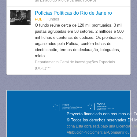
do Estado do Rio de Janeiro (DOPS)***
Polícias Políticas do Rio de Janeiro
POL
Fundos
O fundo reúne cerca de 120 mil prontuários, 3 mil
pastas agrupadas em 58 setores, 2 milhões e 500
mil fichas e centenas de códices. Os prontuários,
organizados pela Polícia, contêm fichas de
identificação, termos de declaração, fotografias,
relato...
Departamento Geral de Investigações Especiais
(DGIE)***
Proyecto financiado con recursos del F
© Todos los derechos reservados DH 
cbna
Esta obra está bajo una Licencia C
Atribución-NoComercial-CompartirIgual 4.0