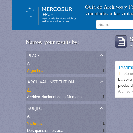
Guía de Archivos y 
vinculados a las viol
S
Narrow your results by:
Ar
place
All
Testim
Argentina
1
T
Seri
archival institution
La serie
produci
All
Archivo 
Archivo Nacional de la Memoria
1
subject
All
Víctimas
1
Desaparición forzada
1