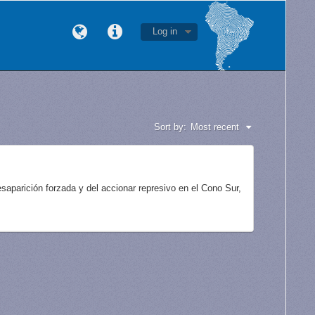
Log in
Sort by:
Most recent
aparición forzada y del accionar represivo en el Cono Sur,