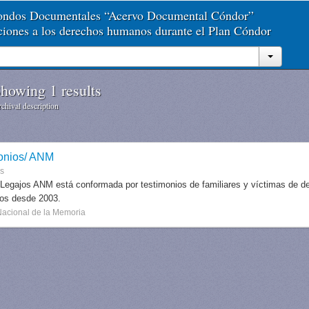
Fondos Documentales “Acervo Documental Cóndor”
aciones a los derechos humanos durante el Plan Cóndor
howing 1 results
chival description
onios/ ANM
es
 Legajos ANM está conformada por testimonios de familiares y víctimas de des
dos desde 2003.
Nacional de la Memoria