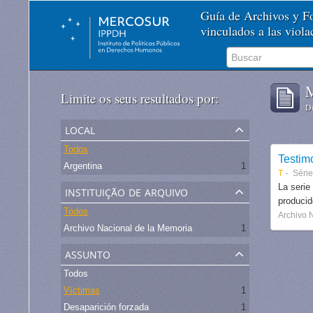
Guía de Archivos y 
vinculados a las viol
M
Limite os seus resultados por:
De
local
Todos
Testim
Argentina
1
T
Séri
instituição de arquivo
La serie
produci
Todos
Archivo 
Archivo Nacional de la Memoria
1
assunto
Todos
Víctimas
1
Desaparición forzada
1