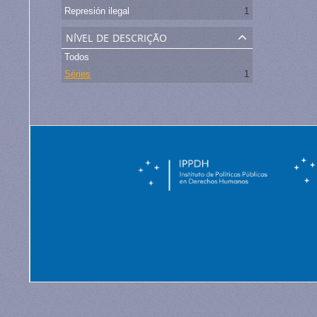
Represión ilegal
1
nível de descrição
Todos
Séries
1