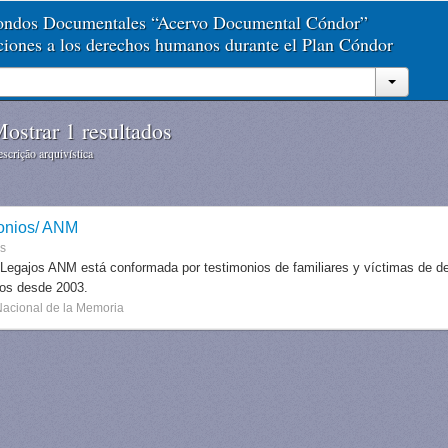
Fondos Documentales “Acervo Documental Cóndor”
aciones a los derechos humanos durante el Plan Cóndor
ostrar 1 resultados
scrição arquivística
onios/ ANM
es
 Legajos ANM está conformada por testimonios de familiares y víctimas de des
dos desde 2003.
Nacional de la Memoria