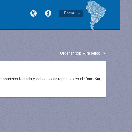
Entrar
Ordenar por:
Alfabético
aparición forzada y del accionar represivo en el Cono Sur,