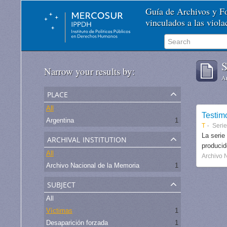
Guía de Archivos y 
vinculados a las viol
S
Narrow your results by:
Ar
place
All
Testim
Argentina
1
T
Seri
archival institution
La serie
produci
All
Archivo 
Archivo Nacional de la Memoria
1
subject
All
Víctimas
1
Desaparición forzada
1