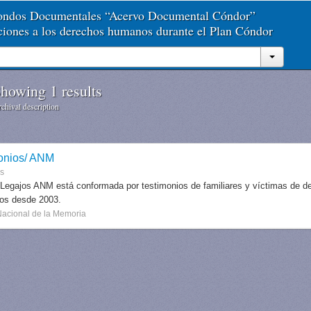
Fondos Documentales “Acervo Documental Cóndor”
aciones a los derechos humanos durante el Plan Cóndor
howing 1 results
chival description
onios/ ANM
es
 Legajos ANM está conformada por testimonios de familiares y víctimas de des
dos desde 2003.
Nacional de la Memoria