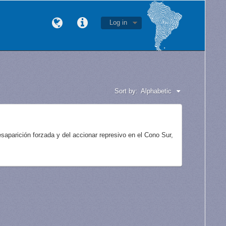
Log in
Sort by:
Alphabetic
aparición forzada y del accionar represivo en el Cono Sur,