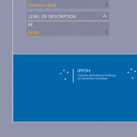
Represión ilegal
1
level of description
All
Series
1