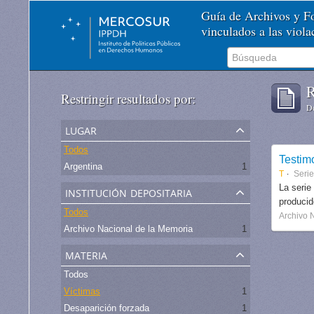
Guía de Archivos y 
vinculados a las viol
R
Restringir resultados por:
De
lugar
Todos
Testim
Argentina
1
T
Serie
institución depositaria
La serie
produci
Todos
Archivo 
Archivo Nacional de la Memoria
1
materia
Todos
Víctimas
1
Desaparición forzada
1