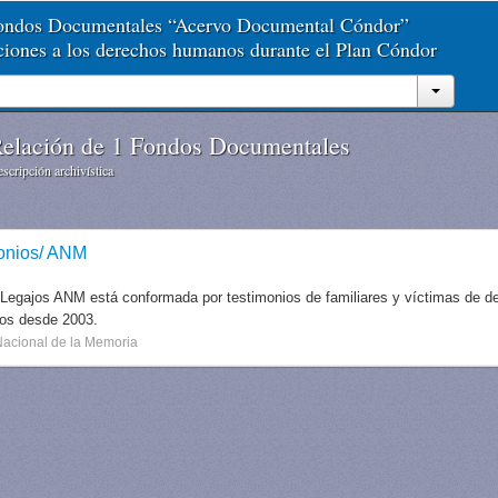
Fondos Documentales “Acervo Documental Cóndor”
aciones a los derechos humanos durante el Plan Cóndor
elación de 1 Fondos Documentales
scripción archivística
onios/ ANM
 Legajos ANM está conformada por testimonios de familiares y víctimas de des
dos desde 2003.
Nacional de la Memoria