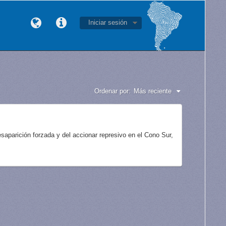
Iniciar sesión
Ordenar por:
Más reciente
aparición forzada y del accionar represivo en el Cono Sur,