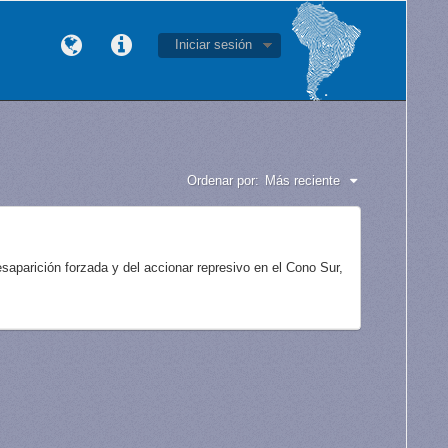
Iniciar sesión
Ordenar por:
Más reciente
aparición forzada y del accionar represivo en el Cono Sur,