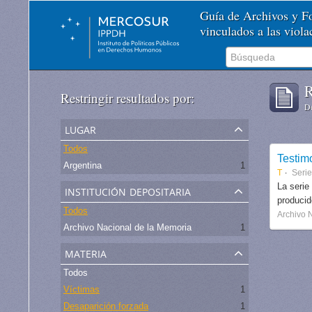
Guía de Archivos y 
vinculados a las viol
R
Restringir resultados por:
De
lugar
Todos
Testim
Argentina
1
T
Serie
institución depositaria
La serie
produci
Todos
Archivo 
Archivo Nacional de la Memoria
1
materia
Todos
Víctimas
1
Desaparición forzada
1