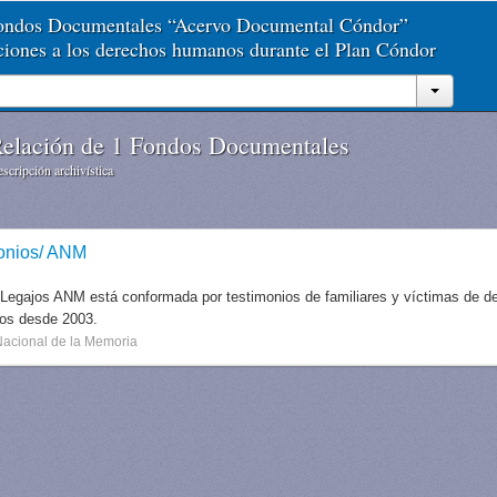
Fondos Documentales “Acervo Documental Cóndor”
aciones a los derechos humanos durante el Plan Cóndor
elación de 1 Fondos Documentales
scripción archivística
onios/ ANM
 Legajos ANM está conformada por testimonios de familiares y víctimas de des
dos desde 2003.
Nacional de la Memoria