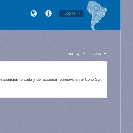
Log in
Sort by:
Alphabetic
aparición forzada y del accionar represivo en el Cono Sur,