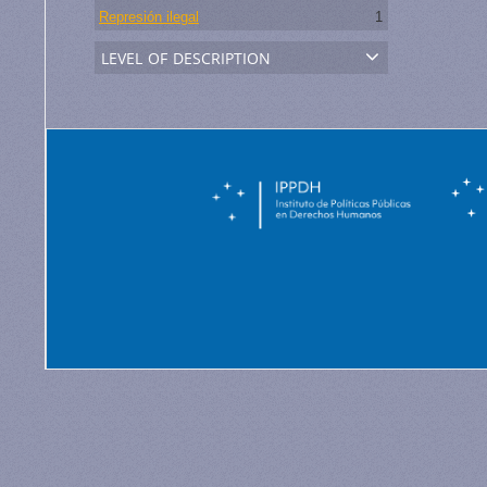
Represión ilegal
1
level of description