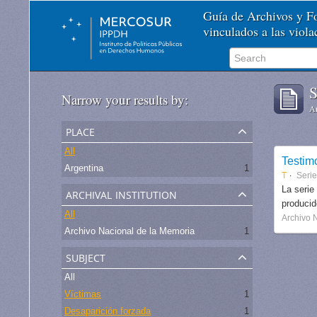
Guía de Archivos y 
vinculados a las viol
S
Narrow your results by:
Ar
place
All
Testim
Argentina
1
T
Seri
archival institution
La serie
produci
All
Archivo 
Archivo Nacional de la Memoria
1
subject
All
Víctimas
1
Desaparición forzada
1