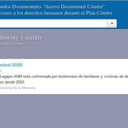
Fondos Documentales “Acervo Documental Cóndor”
aciones a los derechos humanos durante el Plan Cóndor
howing 1 results
chival description
onios/ ANM
es
 Legajos ANM está conformada por testimonios de familiares y víctimas de des
dos desde 2003.
Nacional de la Memoria