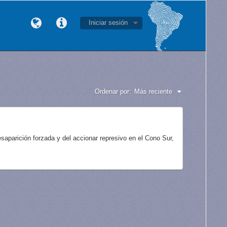
Iniciar sesión
Ordenar por:
Más reciente
aparición forzada y del accionar represivo en el Cono Sur,