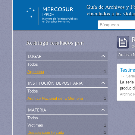
Guía de Archivos y 
vinculados a las viol
R
Restringir resultados por:
De
lugar
Archivo 
Todos
Testim
Argentina
1
T
Serie
institución depositaria
La serie
produci
Todos
Archivo 
Archivo Nacional de la Memoria
1
materia
Todos
Víctimas
1
Desaparición forzada
1