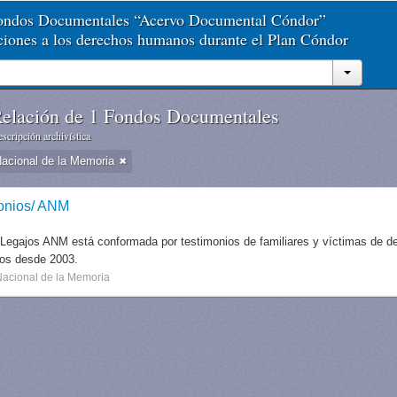
Fondos Documentales “Acervo Documental Cóndor”
aciones a los derechos humanos durante el Plan Cóndor
elación de 1 Fondos Documentales
scripción archivística
Nacional de la Memoria
onios/ ANM
 Legajos ANM está conformada por testimonios de familiares y víctimas de des
dos desde 2003.
Nacional de la Memoria