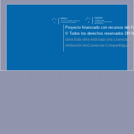
Proyecto financiado con recursos del F
© Todos los derechos reservados DH 
cbna
Esta obra está bajo una Licencia C
Atribución-NoComercial-CompartirIgual 4.0