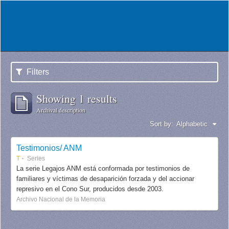
Filters
Showing 1 results
Archival description
Sort by:
Alphabetic
Testimonios/ ANM
T
Series
La serie Legajos ANM está conformada por testimonios de
familiares y víctimas de desaparición forzada y del accionar
represivo en el Cono Sur, producidos desde 2003.
Archivo Nacional de la Memoria