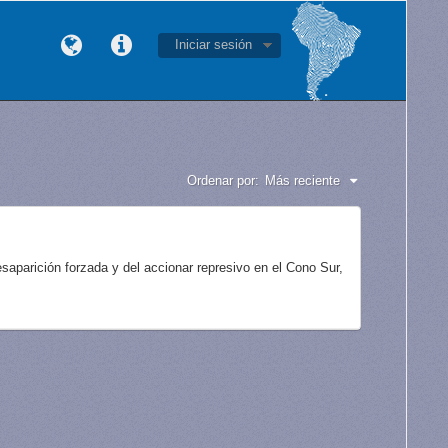
Iniciar sesión
Ordenar por:
Más reciente
aparición forzada y del accionar represivo en el Cono Sur,