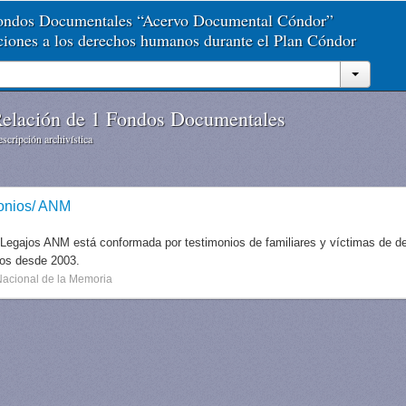
Fondos Documentales “Acervo Documental Cóndor”
aciones a los derechos humanos durante el Plan Cóndor
elación de 1 Fondos Documentales
scripción archivística
onios/ ANM
 Legajos ANM está conformada por testimonios de familiares y víctimas de des
dos desde 2003.
Nacional de la Memoria