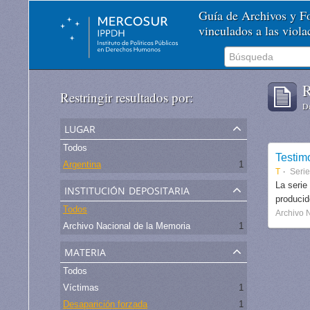
Guía de Archivos y 
vinculados a las viol
R
Restringir resultados por:
De
lugar
Todos
Testim
Argentina
1
T
Serie
institución depositaria
La serie
produci
Todos
Archivo 
Archivo Nacional de la Memoria
1
materia
Todos
Víctimas
1
Desaparición forzada
1