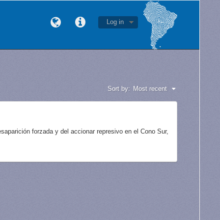
Log in
Sort by:
Most recent
aparición forzada y del accionar represivo en el Cono Sur,