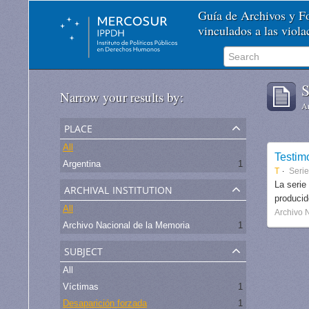
Guía de Archivos y 
vinculados a las viol
S
Narrow your results by:
Ar
place
All
Testim
Argentina
1
T
Seri
archival institution
La serie
produci
All
Archivo 
Archivo Nacional de la Memoria
1
subject
All
Víctimas
1
Desaparición forzada
1