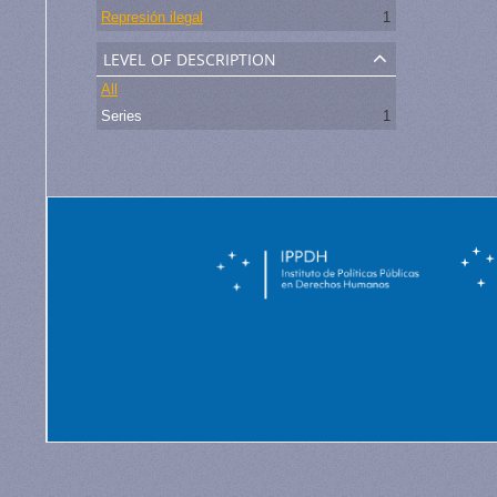
Represión ilegal
1
level of description
All
Series
1