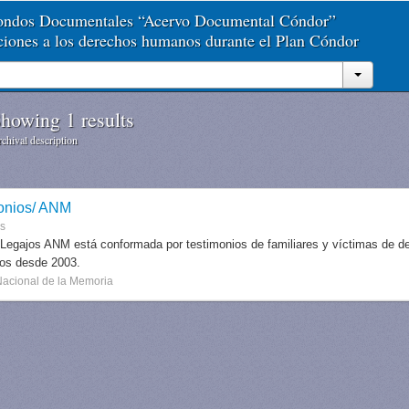
Fondos Documentales “Acervo Documental Cóndor”
aciones a los derechos humanos durante el Plan Cóndor
howing 1 results
chival description
onios/ ANM
es
 Legajos ANM está conformada por testimonios de familiares y víctimas de des
dos desde 2003.
Nacional de la Memoria