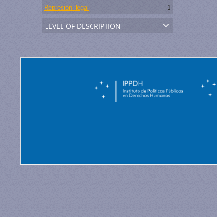
Represión ilegal
1
level of description