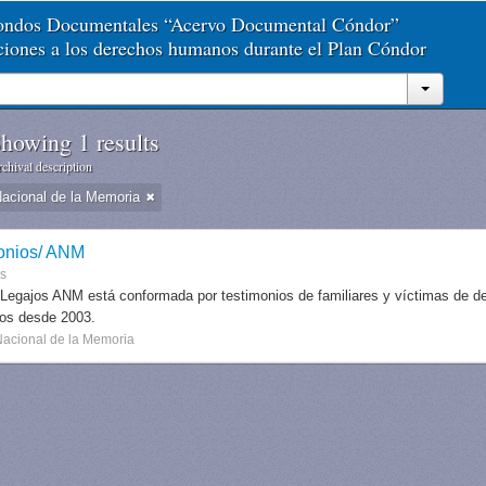
Fondos Documentales “Acervo Documental Cóndor”
aciones a los derechos humanos durante el Plan Cóndor
howing 1 results
chival description
Nacional de la Memoria
onios/ ANM
es
 Legajos ANM está conformada por testimonios de familiares y víctimas de des
dos desde 2003.
Nacional de la Memoria