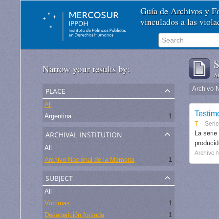
Guía de Archivos y 
vinculados a las viol
S
Narrow your results by:
Ar
place
Archivo 
All
Testim
Argentina
1
T
Seri
archival institution
La serie
produci
All
Archivo 
Archivo Nacional de la Memoria
1
subject
All
Víctimas
1
Desaparición forzada
1