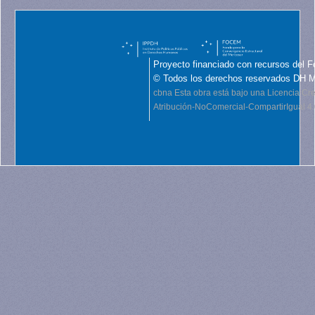
Proyecto financiado con recursos del F
© Todos los derechos reservados DH 
cbna
Esta obra está bajo una Licencia C
Atribución-NoComercial-CompartirIgual 4.0