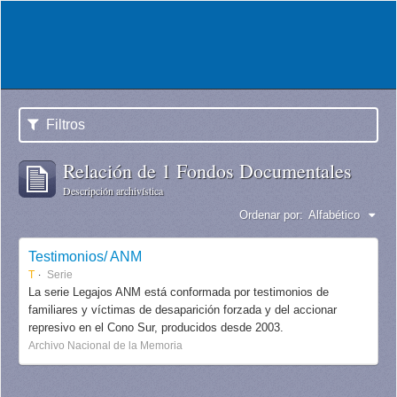
Filtros
Relación de 1 Fondos Documentales
Descripción archivística
Ordenar por:
Alfabético
Testimonios/ ANM
T
Serie
La serie Legajos ANM está conformada por testimonios de
familiares y víctimas de desaparición forzada y del accionar
represivo en el Cono Sur, producidos desde 2003.
Archivo Nacional de la Memoria