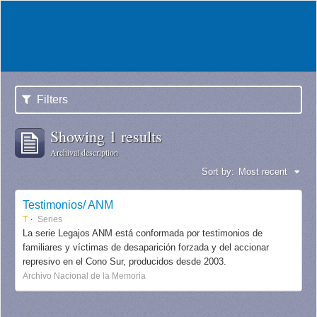
Filters
Showing 1 results
Archival description
Sort by:
Most recent
Testimonios/ ANM
T
Series
La serie Legajos ANM está conformada por testimonios de
familiares y víctimas de desaparición forzada y del accionar
represivo en el Cono Sur, producidos desde 2003.
Archivo Nacional de la Memoria