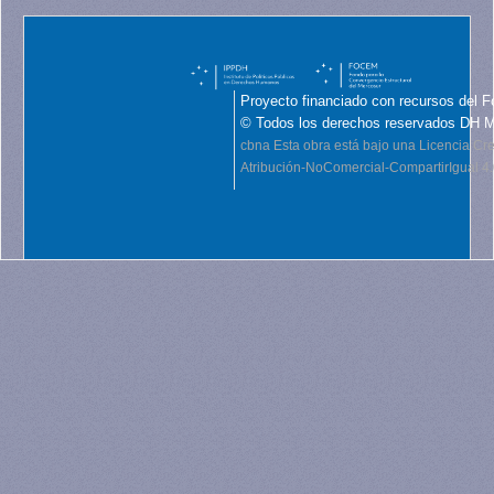
Proyecto financiado con recursos del F
© Todos los derechos reservados DH 
cbna
Esta obra está bajo una Licencia C
Atribución-NoComercial-CompartirIgual 4.0