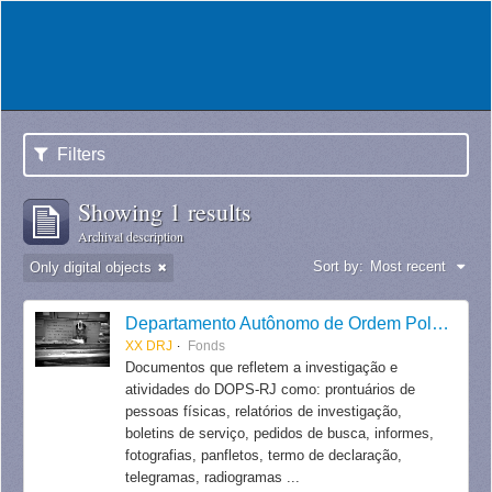
Filters
Showing 1 results
Archival description
Sort by:
Most recent
Only digital objects
Departamento Autônomo de Ordem Política e Social do Estado do Rio de Janeiro
XX DRJ
Fonds
Documentos que refletem a investigação e
atividades do DOPS-RJ como: prontuários de
pessoas físicas, relatórios de investigação,
boletins de serviço, pedidos de busca, informes,
fotografias, panfletos, termo de declaração,
telegramas, radiogramas ...