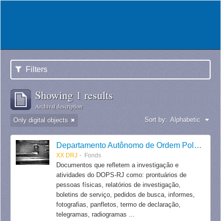
Filters
Showing 1 results
Archival description
Sort by:
Alphabetic
Only digital objects
Departamento Autônomo de Ordem Política e Social do Estado do Rio de Janeiro
XX DRJ
Fonds
Documentos que refletem a investigação e
atividades do DOPS-RJ como: prontuários de
pessoas físicas, relatórios de investigação,
boletins de serviço, pedidos de busca, informes,
fotografias, panfletos, termo de declaração,
telegramas, radiogramas ...