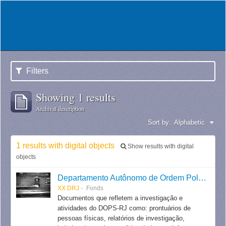
Filters
Showing 1 results
Archival description
Sort by:
Alphabetic
1 results with digital objects
Show results with digital
objects
Departamento Autônomo de Ordem Política e Social do Estado do Rio de Janeiro
XX DRJ
Fonds
Documentos que refletem a investigação e
atividades do DOPS-RJ como: prontuários de
pessoas físicas, relatórios de investigação,