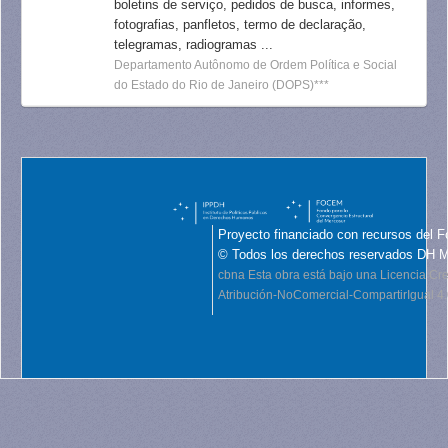
boletins de serviço, pedidos de busca, informes,
fotografias, panfletos, termo de declaração,
telegramas, radiogramas ...
Departamento Autônomo de Ordem Política e Social
do Estado do Rio de Janeiro (DOPS)***
Proyecto financiado con recursos del F
© Todos los derechos reservados DH 
cbna
Esta obra está bajo una Licencia C
Atribución-NoComercial-CompartirIgual 4.0