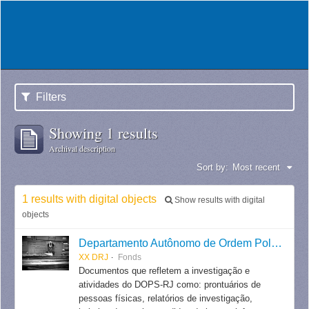
Filters
Showing 1 results
Archival description
Sort by:
Most recent
1 results with digital objects
Show results with digital
objects
Departamento Autônomo de Ordem Política e Social do Estado do Rio de Janeiro
XX DRJ
Fonds
Documentos que refletem a investigação e
atividades do DOPS-RJ como: prontuários de
pessoas físicas, relatórios de investigação,