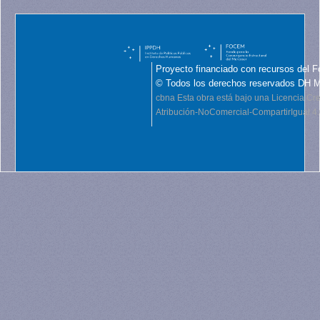
Proyecto financiado con recursos del F
© Todos los derechos reservados DH 
cbna
Esta obra está bajo una Licencia C
Atribución-NoComercial-CompartirIgual 4.0