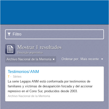
Filtro
Mostrar 1 resultados
Descrição arquivística
Ordenar por:
Mais recente
Archivo Nacional de la Memoria
Testimonios/ ANM
T
Séries
La serie Legajos ANM está conformada por testimonios de
familiares y víctimas de desaparición forzada y del accionar
represivo en el Cono Sur, producidos desde 2003.
Archivo Nacional de la Memoria