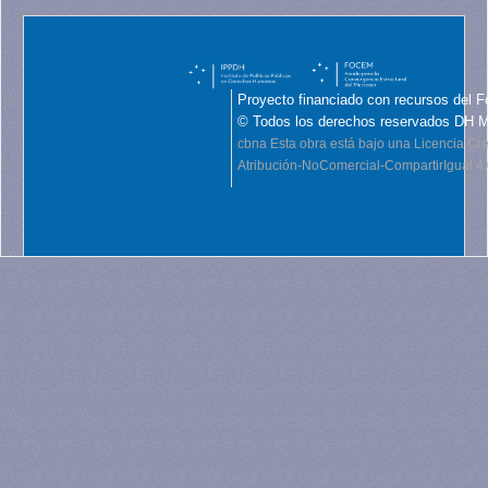
Proyecto financiado con recursos del F
© Todos los derechos reservados DH 
cbna
Esta obra está bajo una Licencia C
Atribución-NoComercial-CompartirIgual 4.0