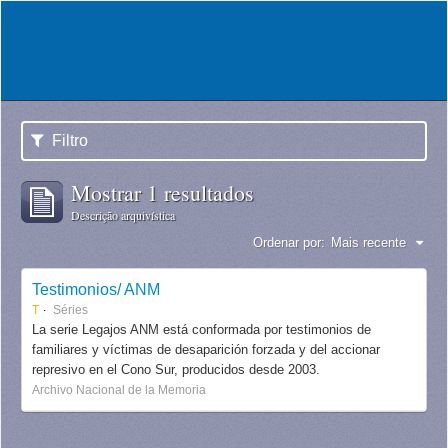
Filtro
Mostrar 1 resultados
Descrição arquivística
Ordenar por:
Mais recente
Testimonios/ ANM
T
Séries
La serie Legajos ANM está conformada por testimonios de
familiares y víctimas de desaparición forzada y del accionar
represivo en el Cono Sur, producidos desde 2003.
Archivo Nacional de la Memoria