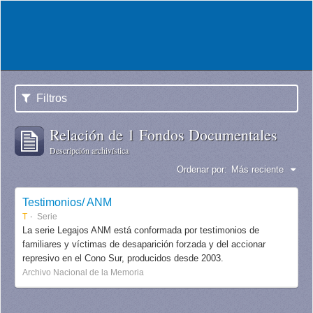
Filtros
Relación de 1 Fondos Documentales
Descripción archivística
Ordenar por:
Más reciente
Testimonios/ ANM
T
Serie
La serie Legajos ANM está conformada por testimonios de
familiares y víctimas de desaparición forzada y del accionar
represivo en el Cono Sur, producidos desde 2003.
Archivo Nacional de la Memoria