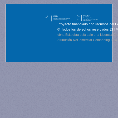
Proyecto financiado con recursos del F
© Todos los derechos reservados DH 
cbna
Esta obra está bajo una Licencia C
Atribución-NoComercial-CompartirIgual 4.0