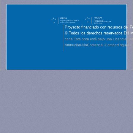
Proyecto financiado con recursos del F
© Todos los derechos reservados DH 
cbna
Esta obra está bajo una Licencia C
Atribución-NoComercial-CompartirIgual 4.0