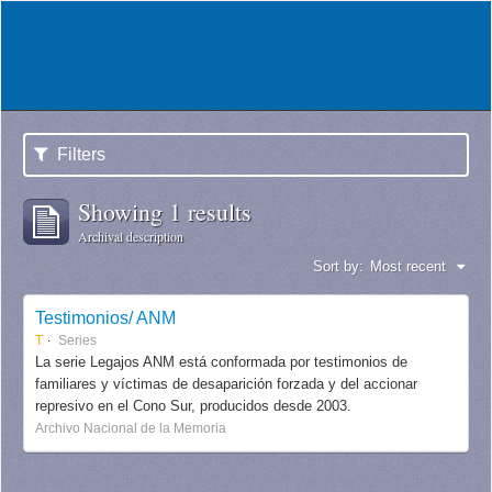
Filters
Showing 1 results
Archival description
Sort by:
Most recent
Testimonios/ ANM
T
Series
La serie Legajos ANM está conformada por testimonios de
familiares y víctimas de desaparición forzada y del accionar
represivo en el Cono Sur, producidos desde 2003.
Archivo Nacional de la Memoria