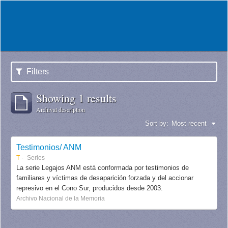
Filters
Showing 1 results
Archival description
Sort by:
Most recent
Testimonios/ ANM
T
Series
La serie Legajos ANM está conformada por testimonios de
familiares y víctimas de desaparición forzada y del accionar
represivo en el Cono Sur, producidos desde 2003.
Archivo Nacional de la Memoria