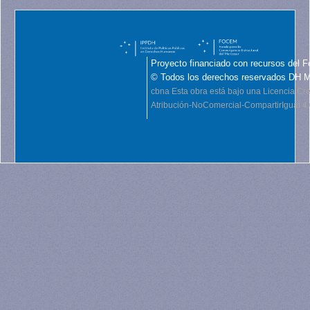
Proyecto financiado con recursos del F
© Todos los derechos reservados DH 
cbna
Esta obra está bajo una Licencia C
Atribución-NoComercial-CompartirIgual 4.0