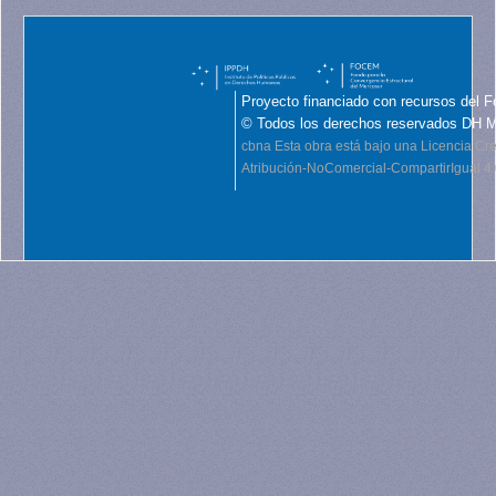
Proyecto financiado con recursos del F
© Todos los derechos reservados DH 
cbna
Esta obra está bajo una Licencia C
Atribución-NoComercial-CompartirIgual 4.0