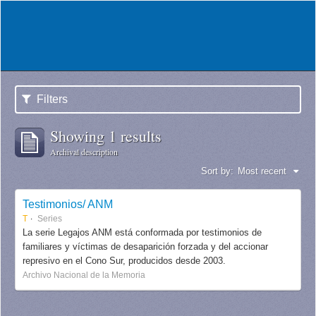
Filters
Showing 1 results
Archival description
Sort by:
Most recent
Testimonios/ ANM
T
Series
La serie Legajos ANM está conformada por testimonios de
familiares y víctimas de desaparición forzada y del accionar
represivo en el Cono Sur, producidos desde 2003.
Archivo Nacional de la Memoria