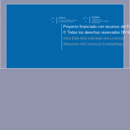
Proyecto financiado con recursos del F
© Todos los derechos reservados DH 
cbna
Esta obra está bajo una Licencia C
Atribución-NoComercial-CompartirIgual 4.0