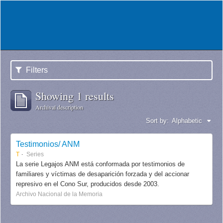
Filters
Showing 1 results
Archival description
Sort by:
Alphabetic
Testimonios/ ANM
T
Series
La serie Legajos ANM está conformada por testimonios de
familiares y víctimas de desaparición forzada y del accionar
represivo en el Cono Sur, producidos desde 2003.
Archivo Nacional de la Memoria